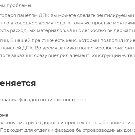
тим проблемы.
годаря панелям ДПК вы можете сделать вентилируемый
тепло в холодное время года. К тому же простые монтаж
ость расходных материалов. Они с легкостью выдержат н
ии. В нашей практике есть кейс, который позволил клие
 панелей ДПК. Во время заливки полистиролбетона они
итоге заказчик сразу внедрил элемент конструкции «Сте
еняется
ования фасадов по типам построек:
ома
весину смотрится дорого и привлекает к себе внимание
 Подходит для отделки фасадов быстровозводимых дом