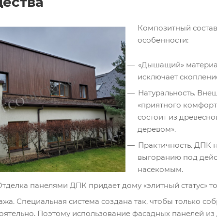
ества
Композитный соста
особенности:
«Дышащий» материал
исключает скопление
Натуральность. Вне
«приятного комфорта
состоит из древесно
деревом».
Практичность. ДПК н
выгоранию под дейст
насекомым.
Отделка панелями ДПК придает дому «элитный статус» то
ажа. Специальная система создана так, чтобы только со
тоятельно. Поэтому использование фасадных панелей из