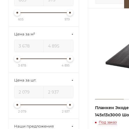
605
979
Цена за м²
3 678
4 895
Цена за шт.
Планкен Экоде
2 079
2 937
145х13x3000 Ш
Под заказ
Наши предложения