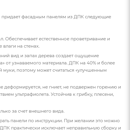
в придает фасадным панелям из ДПК следующие
. Обеспечивает естественное проветривание и
 влаги на стенах.
шний вид и запах дерева создает ощущение
» от узнаваемого материала. ДПК на 40% и более
й муки, поэтому может считаться «улучшенным
е деформируется, не гниет, не подвержен горению и
вием ультрафиолета. Устойчив к грибку, плесени,
лько за счет внешнего вида.
брать панели по инструкции. При желании это можно
 ДПК практически исключает неправильную сборку и