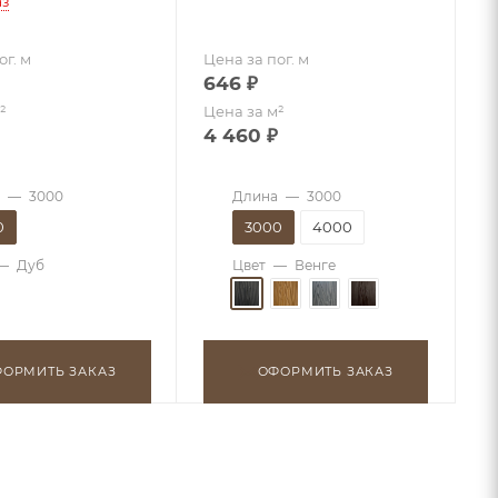
аз
ог. м
Цена за пог. м
646
₽
²
Цена за м²
4 460
₽
—
3000
Длина
—
3000
0
3000
4000
—
Дуб
Цвет
—
Венге
ОРМИТЬ ЗАКАЗ
ОФОРМИТЬ ЗАКАЗ