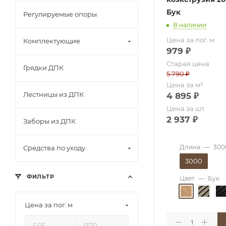
Бук
Регулируемые опоры
В наличии
Цена за пог. м
Комплектующие
979
₽
Старая цена
Грядки ДПК
5 790
₽
Цена за м²
Лестницы из ДПК
4 895
₽
Цена за шт.
2 937
₽
Заборы из ДПК
Длина
—
300
Средства по уходу
3000
ФИЛЬТР
Цвет
—
Бук
Цена за пог. м