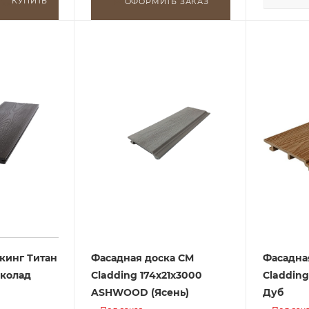
КУПИТЬ
ОФОРМИТЬ ЗАКАЗ
кинг Титан
Фасадная доска CM
Фасадна
околад
Cladding 174х21х3000
Cladding
ASHWOOD (Ясень)
Дуб