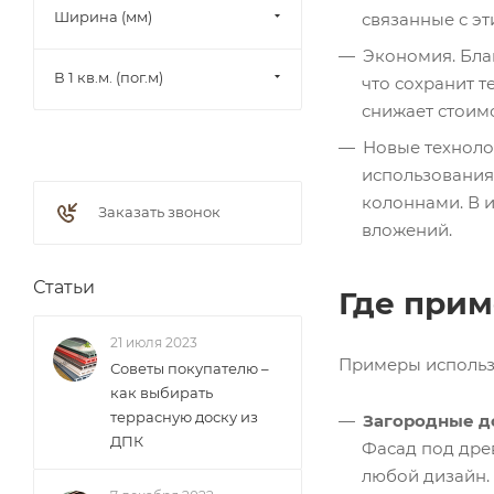
Ширина (мм)
связанные с э
Экономия. Бла
В 1 кв.м. (пог.м)
что сохранит 
снижает стоим
Новые технолог
использования
колоннами. В 
Заказать звонок
вложений.
Статьи
Где прим
21 июля 2023
Примеры использ
Советы покупателю –
как выбирать
террасную доску из
Загородные д
ДПК
Фасад под дре
любой дизайн.