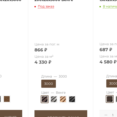
Под заказ
В налич
Цена за п
Цена за пог. м
687
₽
866
₽
Цена за м
Цена за м²
4 580
₽
4 330
₽
0
Длина
Длина
—
3000
300
3000
Цвет
Цвет
—
Венге