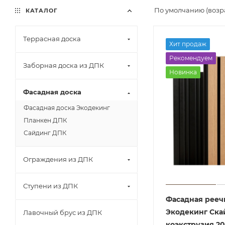
По умолчанию (возр
КАТАЛОГ
Террасная доска
Хит продаж
Рекомендуем
Заборная доска из ДПК
Новинка
Фасадная доска
Фасадная доска Экодекинг
Планкен ДПК
Сайдинг ДПК
Ограждения из ДПК
Ступени из ДПК
Фасадная рееч
Экодекинг Ска
Лавочный брус из ДПК
коэкструзия 2