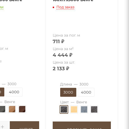
ии
Под заказ
Цена за пог. м
711
₽
ог. м
Цена за м²
4 444
₽
²
Цена за шт.
2 133
₽
—
3000
Длина
—
3000
0
4000
3000
4000
—
Венге
Цвет
—
Венге