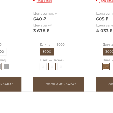
Под заказ
Под зак
Цена за п
Цена за пог. м
605
₽
640
₽
Цена за м
Цена за м²
4 033
₽
3 678
₽
0
Длина
Длина
—
3000
00
300
3000
лад
Цвет
Цвет
—
Ясень
Ь ЗАКАЗ
ОФОРМИТЬ ЗАКАЗ
ОФ