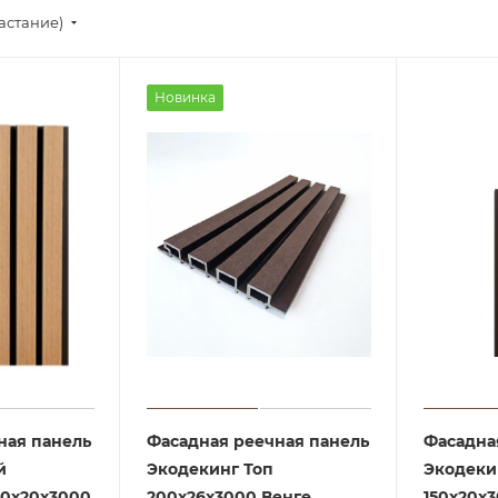
астание)
Новинка
ная панель
Фасадная реечная панель
Фасадна
й
Экодекинг Топ
Экодеки
00х20х3000
200х26х3000 Венге
150х20х