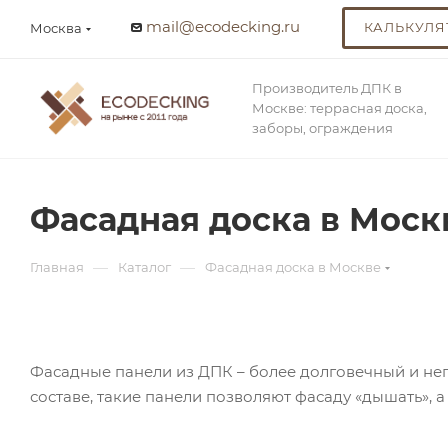
mail@ecodecking.ru
КАЛЬКУЛЯ
Москва
Производитель ДПК в
Москве: террасная доска,
заборы, ограждения
Фасадная доска в Моск
—
—
Главная
Каталог
Фасадная доска в Москве
Фасадные панели из ДПК – более долговечный и неп
составе, такие панели позволяют фасаду «дышать», а