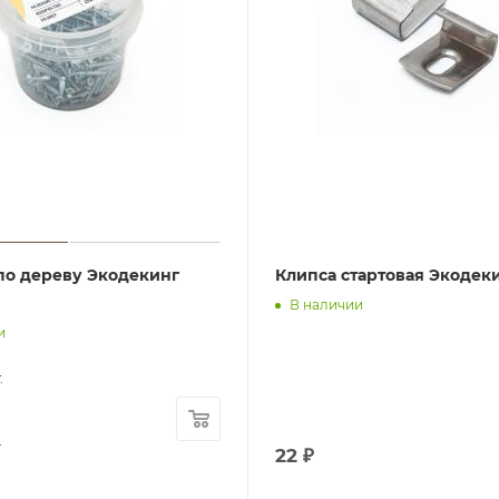
по дереву Экодекинг
Клипса стартовая Экодек
В наличии
и
.
.
22
₽