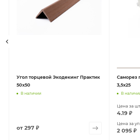
Угол торцевой Экодекинг Практик
Саморез 
50х50
3,5х25
В наличии
В наличи
Цена за шт
4.19
₽
Цена за уп
от
297 ₽
2 095
₽