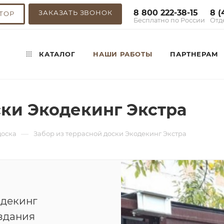
8 800 222-38-15
8 (
ЗАКАЗАТЬ ЗВОНОК
ТОР
Бесплатно по России
Отд
КАТАЛОГ
НАШИ РАБОТЫ
ПАРТНЕРАМ
ски Экодекинг Экстра
—
доска
Забор из террасной доски Экодекинг Экстра
одекинг
оздания