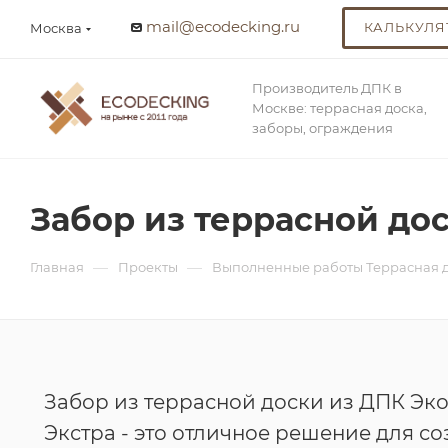
mail@ecodecking.ru
КАЛЬКУЛЯ
Москва
Производитель ДПК в
Москве: террасная доска,
заборы, ограждения
Забор из террасной до
—
—
Главная
Проекты
Выполненные работы Террасная 
Забор из террасной доски из ДПК Эк
Экстра - это отличное решение для с