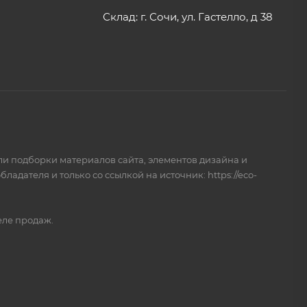
Склад: г. Сочи, ул. Гастелло, д 38
и подборки материалов сайта, элементов дизайна и
дателя и только со ссылкой на источник: https://eco-
еле продаж.
Игорь Круглов
Я отвечу на ваши вопросы.