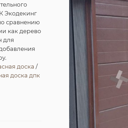
ательного
ПК Экодекинг
по сравнению
ми как дерево
н для
 добавления
у.
асная доска
/
ая доска дпк