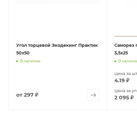
Угол торцевой Экодекинг Практик
Саморез 
50х50
3,5х25
В наличии
В наличи
Цена за шт
4.19
₽
Цена за уп
от
297 ₽
2 095
₽