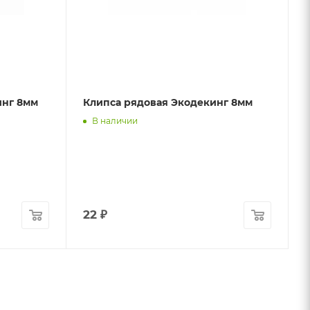
инг 8мм
Клипса рядовая Экодекинг 8мм
В наличии
22
₽