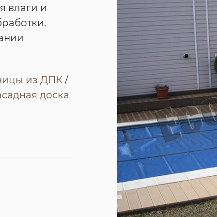
я влаги и
бработки.
ании
ницы из ДПК
/
садная доска