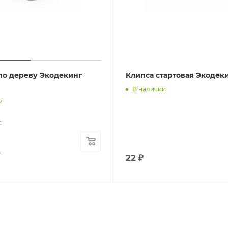
по дереву Экодекинг
Клипса стартовая Экодек
В наличии
и
.
.
22
₽