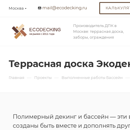
mail@ecodecking.ru
КАЛЬКУЛЯ
Москва
Производитель ДПК в
Москве: террасная доска,
заборы, ограждения
Террасная доска Экоде
—
—
—
Главная
Проекты
Выполненные работы Бассейн
Полимерный декинг и бассейн — эти 
созданы быть вместе и дополнять друг