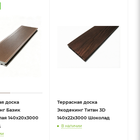
ая доска
Террасная доска
нг Базик
Экодекинг Титан 3D
лая 140х20х3000
140х22х3000 Шоколад
д
В наличии
ии