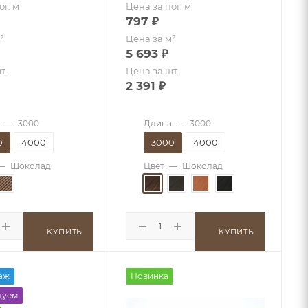
ог. м
Цена за пог. м
797
₽
²
Цена за м²
5 693
₽
т.
Цена за шт.
2 391
₽
—
3000
Длина
—
3000
0
4000
3000
4000
—
Шоколад
Цвет
—
Шоколад
КУПИТЬ
КУПИТЬ
аж
Новинка
дуем