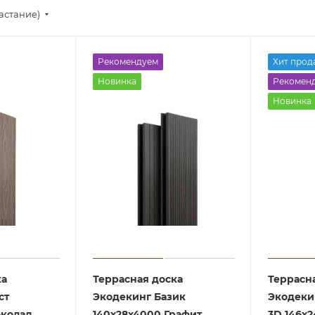
астание)
Рекомендуем
Хит прод
Новинка
Рекомен
Новинка
ка
Террасная доска
Террасн
ст
Экодекинг Базик
Экодеки
околад
140х28х4000 Графит
3D 146х