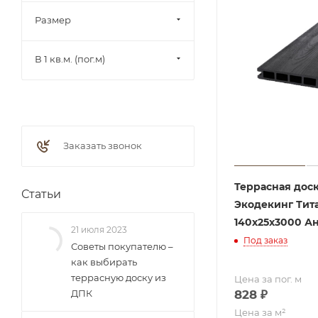
Черный
Размер
Эбен
Антрацит
В 1 кв.м. (пог.м)
Терракот
Дерево
песочный
Универсальный
Заказать звонок
(Шоколад/Венге)
Карамель
Террасная дос
Статьи
Коричневый
Экодекинг Тит
Желтый
140х25x3000 А
21 июля 2023
Орех
Под заказ
Советы покупателю –
Золотой
как выбирать
террасную доску из
Цена за пог. м
Какао
828
₽
ДПК
Цена за м²