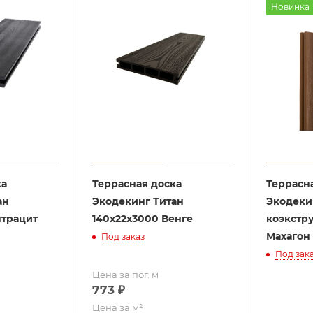
Новинка
ка
Террасная доска
Террасн
ан
Экодекинг Титан
Экодеки
нтрацит
140х22х3000 Венге
коэкстр
Махагон
Под заказ
Под зак
Цена за пог. м
773
₽
Цена за м²