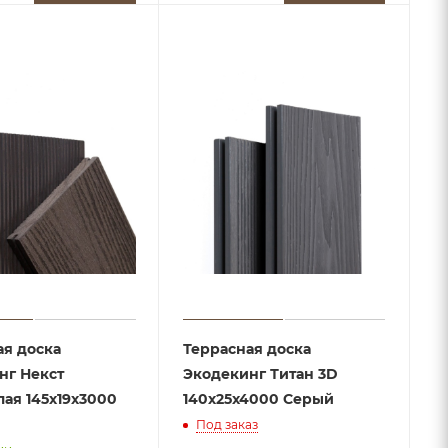
ая доска
Террасная доска
нг Некст
Экодекинг Титан 3D
ая 145х19x3000
140х25x4000 Серый
Под заказ