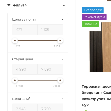
ФИЛЬТР
Хит продаж
Рекомендуем
Цена за пог. м
Новинка
427
1 105
Старая цена
Террасная дос
4 990
7 890
Экодекинг Ска
Цена за м²
коэкструзия 1
Бук