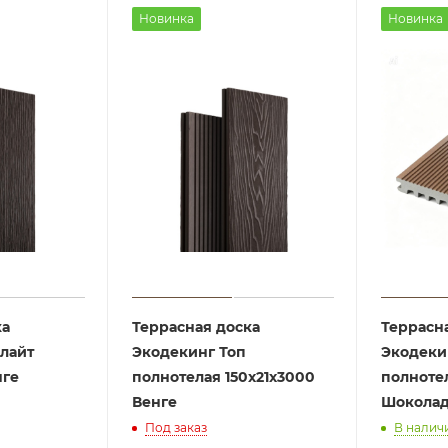
Новинка
Новинка
ка
Террасная доска
Террасн
 лайт
Экодекинг Топ
Экодеки
нге
полнотелая 150x21x3000
полноте
Венге
Шокола
Под заказ
В налич