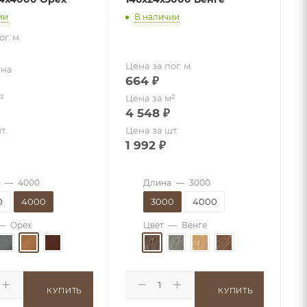
ии
В наличии
ог. м
Цена за пог. м
ена
664
₽
²
Цена за м²
4 548
₽
т.
Цена за шт.
1 992
₽
—
4000
Длина
—
3000
0
4000
3000
4000
—
Орех
Цвет
—
Венге
КУПИТЬ
КУПИТЬ