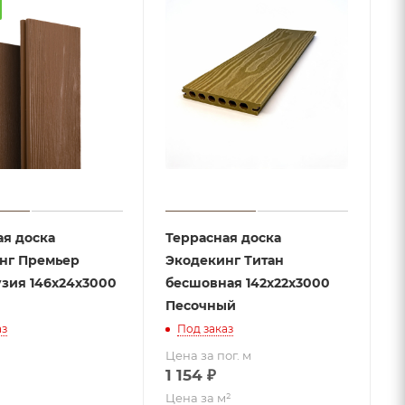
ая доска
Террасная доска
нг Премьер
Экодекинг Титан
узия 146х24х3000
бесшовная 142х22x3000
Песочный
аз
Под заказ
Цена за пог. м
1 154
₽
Цена за м²