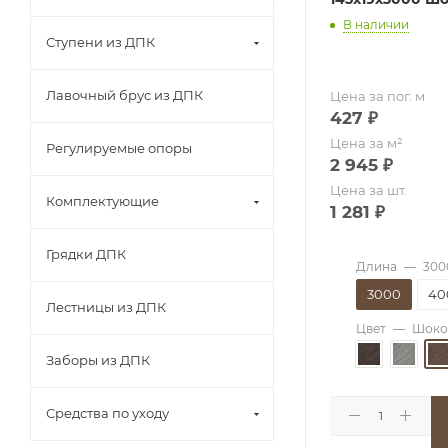
В наличии
Ступени из ДПК
Лавочный брус из ДПК
Цена за пог. м
427
₽
Цена за м²
Регулируемые опоры
2 945
₽
Цена за шт.
Комплектующие
1 281
₽
Грядки ДПК
Длина
—
300
3000
40
Лестницы из ДПК
Цвет
—
Шоко
Заборы из ДПК
Средства по уходу