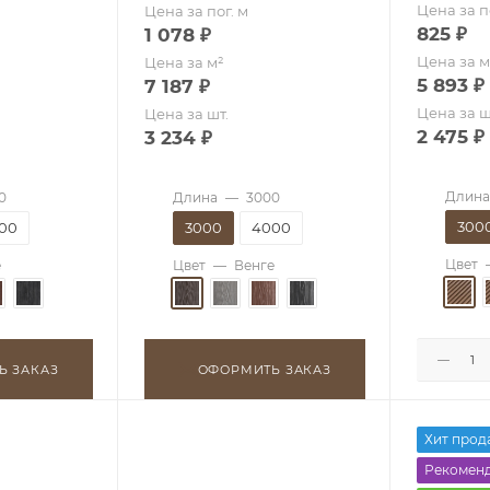
Цена за п
Цена за пог. м
825
₽
1 078
₽
Цена за м
Цена за м²
5 893
₽
7 187
₽
Цена за ш
Цена за шт.
2 475
₽
3 234
₽
Длина
0
Длина
—
3000
300
00
3000
4000
Цвет
е
Цвет
—
Венге
Ь ЗАКАЗ
ОФОРМИТЬ ЗАКАЗ
Хит прод
Рекомен