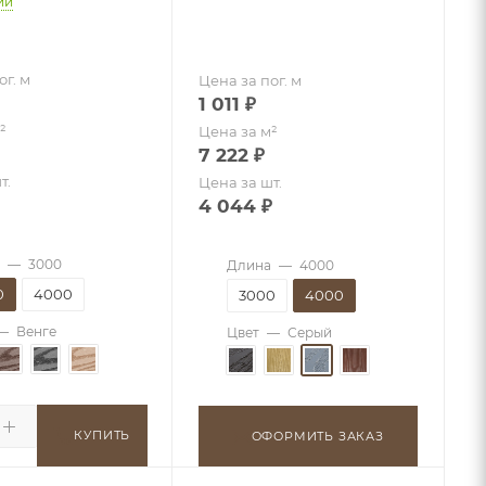
ии
ог. м
Цена за пог. м
1 011
₽
²
Цена за м²
7 222
₽
т.
Цена за шт.
4 044
₽
—
3000
Длина
—
4000
0
4000
3000
4000
—
Венге
Цвет
—
Серый
КУПИТЬ
ОФОРМИТЬ ЗАКАЗ