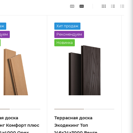
аж
Хит продаж
дуем
Рекомендуем
Новинка
ая доска
Террасная доска
нг Комфорт плюс
Экодекинг Топ
24x4000 Орех
146x24x3000 Венге