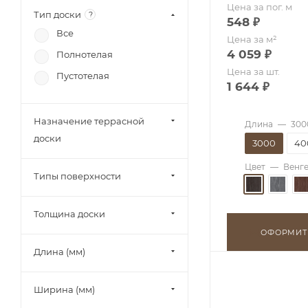
Цена за пог. м
Белая ночь
Тип доски
?
548
₽
Все
Белый
Цена за м²
4 059
₽
Полнотелая
Бронза
Цена за шт.
Пустотелая
Дуб
1 644
₽
Дуб беленый
Кедр
Назначение террасной
Длина
—
300
доски
Махагон
3000
40
Мербау
Цвет
—
Венг
Типы поверхности
Рябина
Серый дым
Толщина доски
Слоновая кость
ОФОРМИТ
Сонома
Длина (мм)
Тик
Ширина (мм)
Тик Вельвет