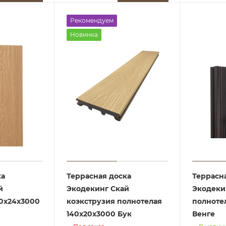
Рекомендуем
Новинка
ка
Террасная доска
Террасн
й
Экодекинг Скай
Экодеки
40х24х3000
коэкструзия полнотелая
полнотел
140х20х3000 Бук
Венге