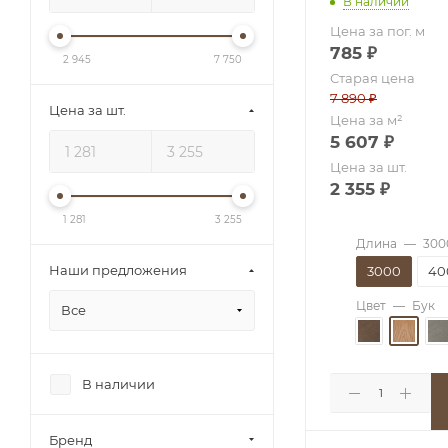
В наличии
Цена за пог. м
785
₽
2 945
7 750
Старая цена
7 890
₽
Цена за шт.
Цена за м²
5 607
₽
Цена за шт.
2 355
₽
1 281
3 255
Длина
—
300
Наши предложения
3000
40
Цвет
—
Бук
Все
В наличии
Бренд