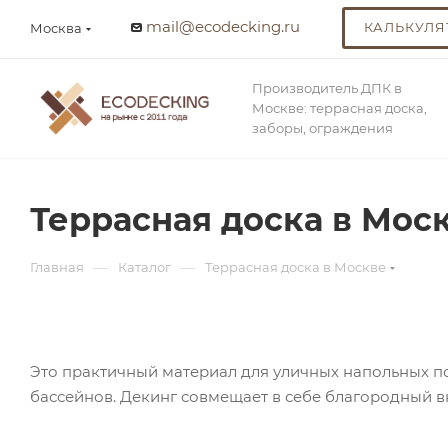
mail@ecodecking.ru
КАЛЬКУЛЯ
Москва
Производитель ДПК в
Москве: террасная доска,
заборы, ограждения
Террасная доска в Мос
—
—
Главная
Каталог
Террасная доска в Москве
Это практичный материал для уличных напольных по
бассейнов. Декинг совмещает в себе благородный в