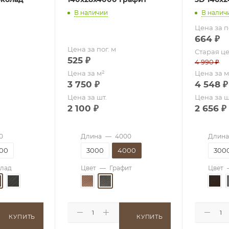
В наличии
В налич
Цена за п
664
₽
Цена за пог. м
Старая ц
525
₽
4 990
₽
Цена за м²
Цена за м
3 750
₽
4 548
₽
Цена за шт.
Цена за ш
2 100
₽
2 656
₽
0
Длина
—
4000
Длина
00
3000
4000
300
лад
Цвет
—
Графит
Цвет
КУПИТЬ
КУПИТЬ