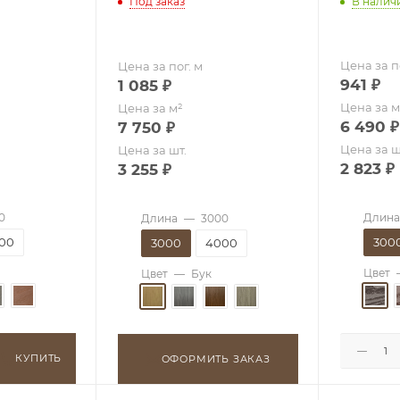
Под заказ
В налич
Цена за п
Цена за пог. м
941
₽
1 085
₽
Цена за м
Цена за м²
6 490
₽
7 750
₽
Цена за ш
Цена за шт.
2 823
₽
3 255
₽
0
Длина
Длина
—
3000
00
300
3000
4000
Цвет
Цвет
—
Бук
КУПИТЬ
ОФОРМИТЬ ЗАКАЗ