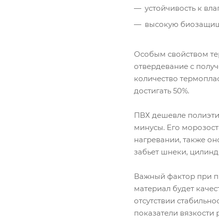
устойчивость к влаг
высокую биозащищ
Особым свойством те
отвердевание с получ
количество термоплас
достигать 50%.
ПВХ дешевле полиэтил
минусы. Его морозост
нагревании, также он
забьет шнеки, цилинд
Важный фактор при пр
материал будет каче
отсутствии стабильно
показатели вязкости