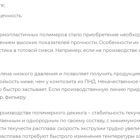
е;
енность.
рмопластичных полимеров стало приобретение необход
ением высоких показателей прочности. Особенности их
тика в готовой смеси. Например, если на производстве и
ена низкого давления и позволяет получить продукцию 
ойкость ниже, чем у композита из ПНД. Некачественное
о быстро застывает. Если производственную линию прид
р, фильеру.
оизводстве полимерного декинга – стабильность текуче
ственным и однородным по своему составу, с минимумом
сти текучести расплава: скорость экструзии трудно увел
 расплава потребуют быстрого изменения температуры о