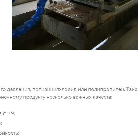
ого давления, поливинилхлорид или полипропилен. Так
нечному продукту несколько важных качеств:
лучам;
;
йкость;