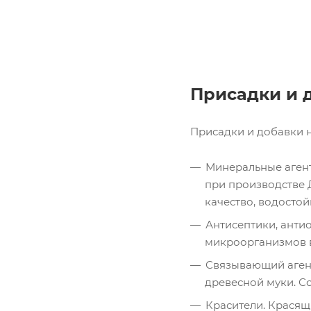
Присадки и 
Присадки и добавки 
Минеральные агент
при производстве 
качество, водостой
Антисептики, анти
микроорганизмов в
Связывающий агент
древесной муки. С
Красители. Крася