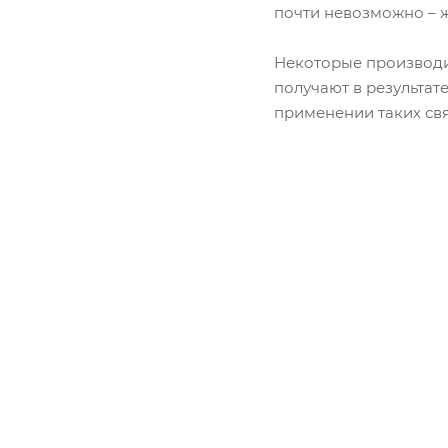
почти невозможно – ж
Некоторые производи
получают в результат
применении таких св