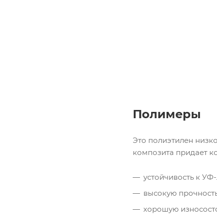
Полимеры
Это полиэтилен низк
композита придает ко
устойчивость к УФ-
высокую прочность
хорошую износосто