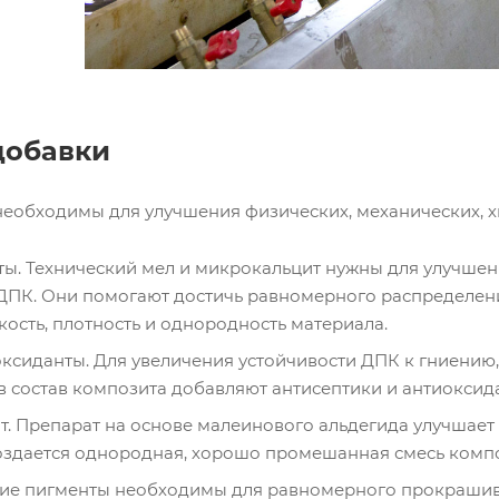
добавки
необходимы для улучшения физических, механических, х
ы. Технический мел и микрокальцит нужны для улучше
ДПК. Они помогают достичь равномерного распределе
кость, плотность и однородность материала.
оксиданты. Для увеличения устойчивости ДПК к гниению
 состав композита добавляют антисептики и антиоксид
. Препарат на основе малеинового альдегида улучшае
оздается однородная, хорошо промешанная смесь компо
щие пигменты необходимы для равномерного прокрашив