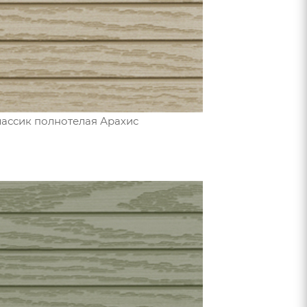
лассик полнотелая Арахис