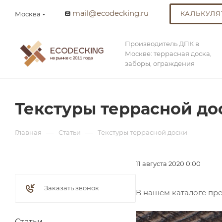
mail@ecodecking.ru
КАЛЬКУЛЯ
Москва
Производитель ДПК в
Москве: террасная доска,
заборы, ограждения
Текстуры террасной до
—
—
Главная
Статьи
Текстуры террасной доски
11 августа 2020 0:00
Заказать звонок
В нашем каталоге пр
Статьи