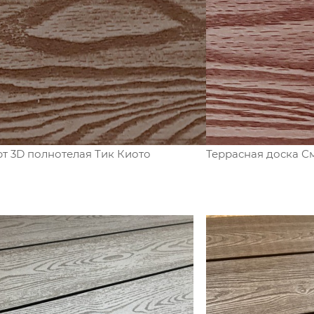
т 3D полнотелая Тик Киото
Террасная доска С