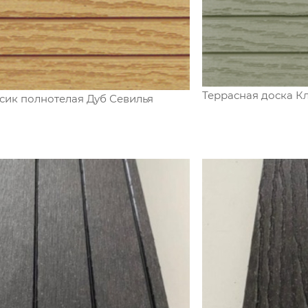
Террасная доска К
сик полнотелая Дуб Севилья