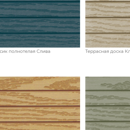
сик полнотелая Слива
Террасная доска К