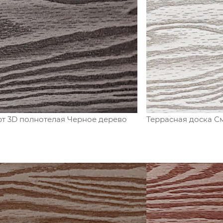
рт 3D полнотелая Черное дерево
Террасная доска С