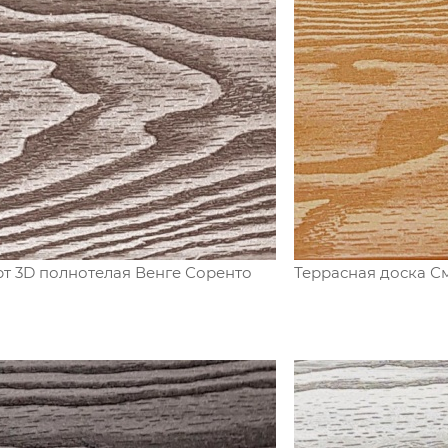
т 3D полнотелая Венге Соренто
Террасная доска С