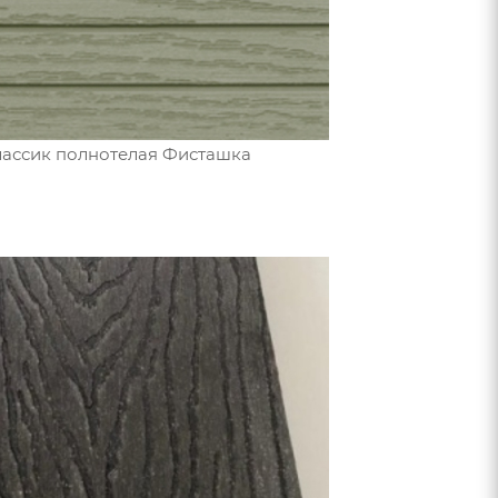
лассик полнотелая Фисташка