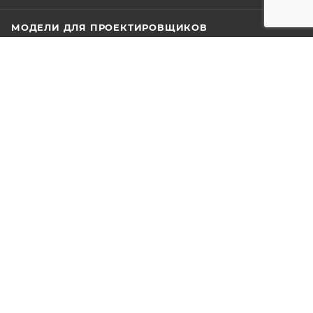
МОДЕЛИ ДЛЯ ПРОЕКТИРОВЩИКОВ
О КОМПАНИИ
ИНФОРМАЦИЯ
ПОМОЩЬ
8 800 222-38-15
ЗАКАЗАТЬ ЗВОНОК
mail@ecodecking.ru
Офис: г. Москва, ул. Ленинская
слобода, д.19, оф. 4004
РЕЖИМ РАБОТЫ
9:00 – 18:00
Офис: г. Сочи, ул. Донская, д.3