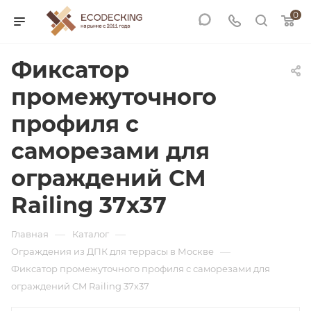
0
Фиксатор
промежуточного
профиля с
саморезами для
ограждений CM
Railing 37х37
—
—
Главная
Каталог
—
Ограждения из ДПК для террасы в Москве
Фиксатор промежуточного профиля с саморезами для
ограждений CM Railing 37х37