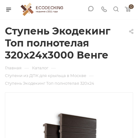
0
Ступень Экодекинг
Топ полнотелая
320х24x3000 Венге
—
—
Главная
Каталог
—
Ступени из ДПК для крыльца в Москве
Ступень Экодекинг Топ полнотелая 320х24