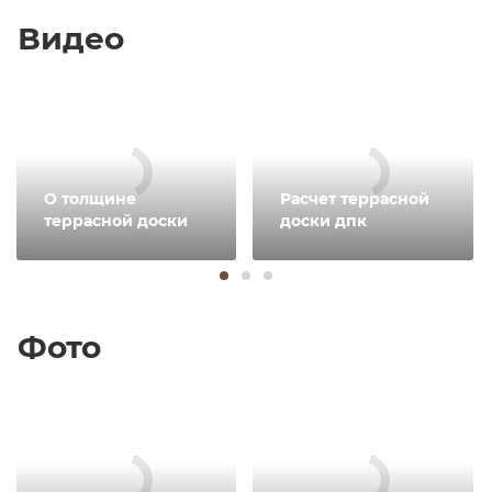
Видео
О толщине
Расчет террасной
террасной доски
доски дпк
Фото