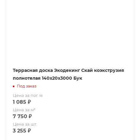
Террасная доска Экодекинг Скай коэкструзия
полнотелая 140х20х3000 Бук
Под заказ
Цена за пог. м
1 085
₽
Цена за м²
7 750
₽
Цена за шт.
3 255
₽