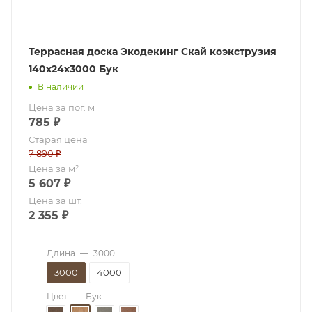
Террасная доска Экодекинг Скай коэкструзия
140х24х3000 Бук
В наличии
Цена за пог. м
785
₽
Старая цена
7 890
₽
Цена за м²
5 607
₽
Цена за шт.
2 355
₽
Длина
—
3000
3000
4000
Цвет
—
Бук