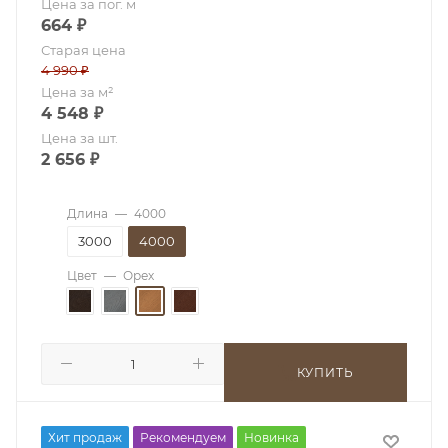
Цена за пог. м
664
₽
Старая цена
4 990
₽
Цена за м²
4 548
₽
Цена за шт.
2 656
₽
Длина
—
4000
3000
4000
Цвет
—
Орех
КУПИТЬ
Хит продаж
Рекомендуем
Новинка