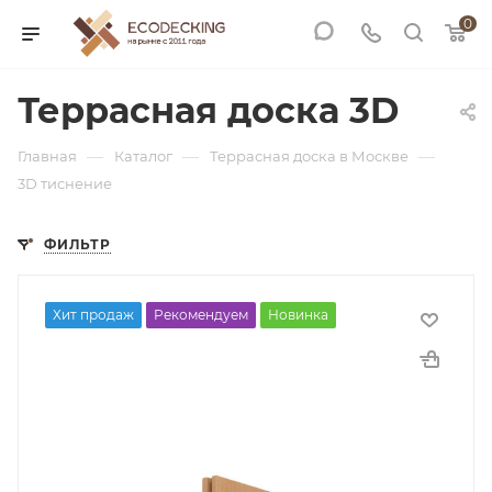
0
Террасная доска 3D
—
—
—
Главная
Каталог
Террасная доска в Москве
3D тиснение
ФИЛЬТР
Хит продаж
Рекомендуем
Новинка